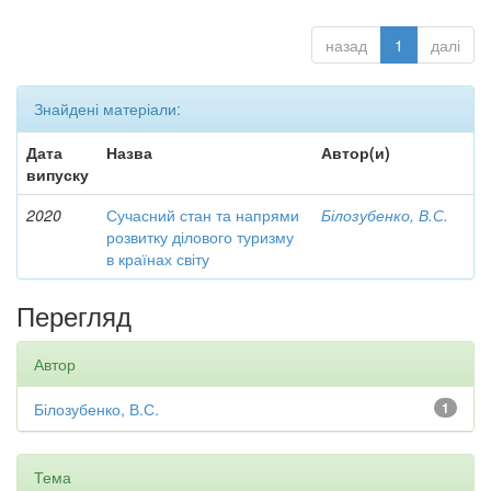
назад
1
далі
Знайдені матеріали:
Дата
Назва
Автор(и)
випуску
2020
Сучасний стан та напрями
Білозубенко, В.С.
розвитку ділового туризму
в країнах світу
Перегляд
Автор
Білозубенко, В.С.
1
Тема