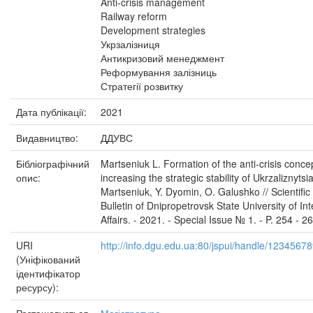
Anti-crisis management
Railway reform
Development strategies
Укрзалізниця
Антикризовий менеджмент
Реформування залізниць
Стратегії розвитку
Дата публікації:
2021
Видавництво:
ДДУВС
Бібліографічний
Martseniuk L. Formation of the anti-crisis conce
опис:
increasing the strategic stability of Ukrzaliznytsia
Martseniuk, Y. Dyomin, O. Galushko // Scientific
Bulletin of Dnipropetrovsk State University of Int
Affairs. - 2021. - Special Issue № 1. - P. 254 - 2
URI
http://info.dgu.edu.ua:80/jspui/handle/1234567
(Уніфікований
ідентифікатор
ресурсу):