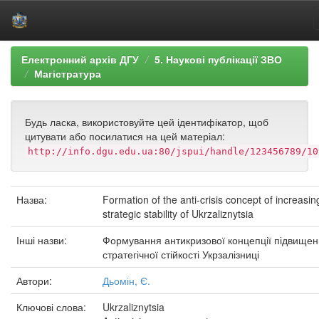
Skip
Електронний архів ДГУ
5. Наукові публікації ЗВО
navigation
Магістратура
Будь ласка, використовуйте цей ідентифікатор, щоб
цитувати або посилатися на цей матеріал:
http://info.dgu.edu.ua:80/jspui/handle/123456789/10
Назва:
Formation of the anti-crisis concept of increasin
strategic stability of Ukrzaliznytsia
Інші назви:
Формування антикризової концепції підвище
стратегічної стійкості Укрзалізниці
Автори:
Дьомін, Є.
Ключові слова:
Ukrzaliznytsia