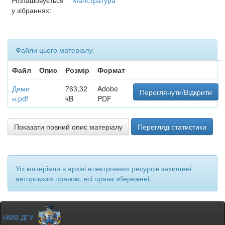
Розташовується
Магістратура
у зібраннях:
Файли цього матеріалу:
Файл
Опис
Розмір
Формат
Деми
763,32
Adobe
Переглянути/Відкрити
н.pdf
kB
PDF
Показати повний опис матеріалу
Перегляд статистики
Усі матеріали в архіві електронних ресурсів захищені
авторським правом, всі права збережені.
НМВ ДГУ