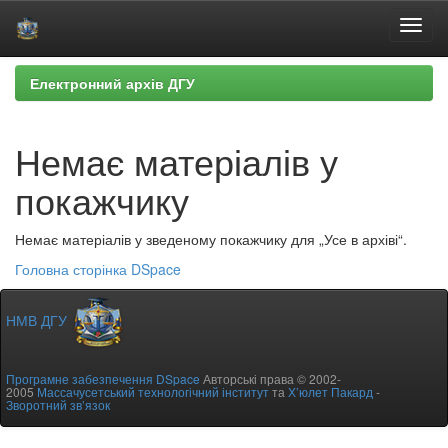
Skip
Електронний архів ДГУ
navigation
Немає матеріалів у
покажчику
Немає матеріалів у зведеному покажчику для „Усе в архіві“.
Головна сторінка DSpace
НМВ ДГУ
Програмне забезпечення DSpace
Авторські права © 2002-
2005
Массачусетський технологічний інститут
та
Х’юлет Пакард
-
Зворотний зв’язок