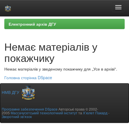
Skip
Електронний архів ДГУ
navigation
Немає матеріалів у
покажчику
Немає матеріалів у зведеному покажчику для „Усе в архіві“.
Головна сторінка DSpace
НМВ ДГУ
Програмне забезпечення DSpace
Авторські права © 2002-
2005
Массачусетський технологічний інститут
та
Х’юлет Пакард
-
Зворотний зв’язок