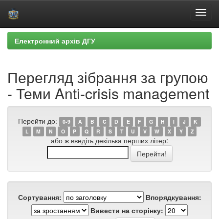
Skip
Електронний архів ДГУ
navigation
Перегляд зібрання за групою
- Теми Anti-crisis management
Перейти до:
0-9
A
B
C
D
E
F
G
H
I
J
K
L
M
N
O
P
Q
R
S
T
U
V
W
X
Y
Z
або ж введіть декілька перших літер:
Сортування:
Впорядкування:
Вивести на сторінку: