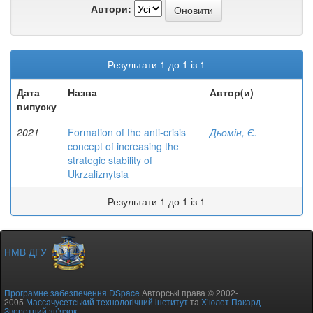
Автори:
Результати 1 до 1 із 1
Дата
Назва
Автор(и)
випуску
2021
Formation of the anti-crisis
Дьомін, Є.
concept of increasing the
strategic stability of
Ukrzaliznytsia
Результати 1 до 1 із 1
НМВ ДГУ
Програмне забезпечення DSpace
Авторські права © 2002-
2005
Массачусетський технологічний інститут
та
Х’юлет Пакард
-
Зворотний зв’язок