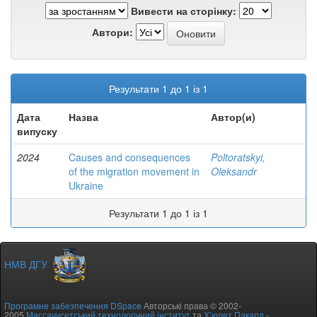
Вивести на сторінку:
Автори:
Результати 1 до 1 із 1
Дата
Назва
Автор(и)
випуску
2024
Causes and consequences
Poltoratskyi,
of the migration movement in
Oleksandr
Ukraine
Результати 1 до 1 із 1
НМВ ДГУ
Програмне забезпечення DSpace
Авторські права © 2002-
2005
Массачусетський технологічний інститут
та
Х’юлет Пакард
-