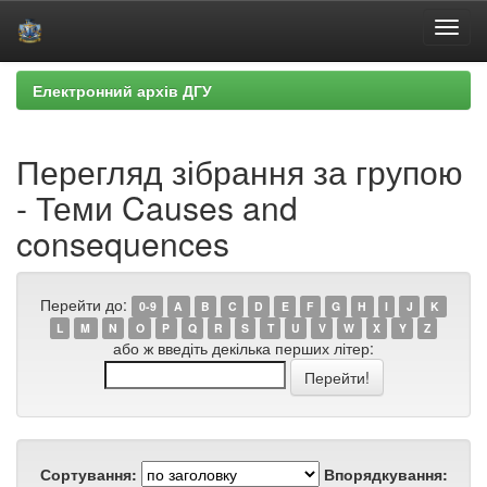
Skip
Електронний архів ДГУ
navigation
Перегляд зібрання за групою
- Теми Causes and
consequences
Перейти до:
0-9
A
B
C
D
E
F
G
H
I
J
K
L
M
N
O
P
Q
R
S
T
U
V
W
X
Y
Z
або ж введіть декілька перших літер:
Сортування:
Впорядкування: