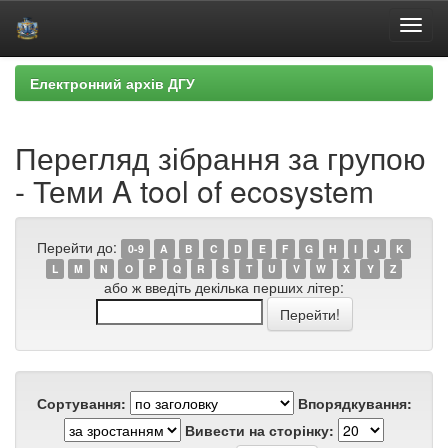
Skip
Електронний архів ДГУ
navigation
Перегляд зібрання за групою
- Теми A tool of ecosystem
Перейти до:
0-9
A
B
C
D
E
F
G
H
I
J
K
L
M
N
O
P
Q
R
S
T
U
V
W
X
Y
Z
або ж введіть декілька перших літер:
Сортування:
Впорядкування:
Вивести на сторінку: