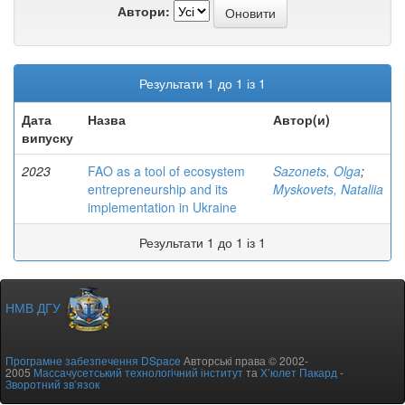
Автори:
Результати 1 до 1 із 1
Дата
Назва
Автор(и)
випуску
2023
FAO as a tool of ecosystem
Sazonets, Olga
;
entrepreneurship and its
Myskovets, Nataliia
implementation in Ukraine
Результати 1 до 1 із 1
НМВ ДГУ
Програмне забезпечення DSpace
Авторські права © 2002-
2005
Массачусетський технологічний інститут
та
Х’юлет Пакард
-
Зворотний зв’язок