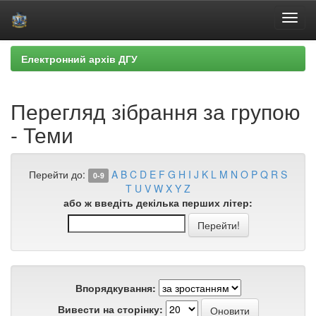
Skip
Електронний архів ДГУ
navigation
Перегляд зібрання за групою
- Теми
Перейти до:
A
B
C
D
E
F
G
H
I
J
K
L
M
N
O
P
Q
R
S
0-9
T
U
V
W
X
Y
Z
або ж введіть декілька перших літер:
Впорядкування:
Вивести на сторінку: