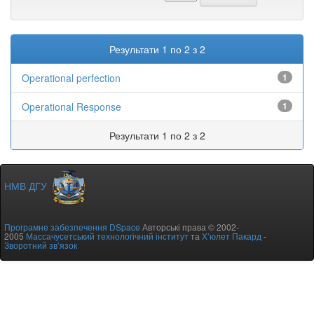
Результати 1 по 2 з 2
Operational perfection
1
Operational Response
1
Результати 1 по 2 з 2
НМВ ДГУ
Програмне забезпечення DSpace
Авторські права © 2002-
2005
Массачусетський технологічний інститут
та
Х’юлет Пакард
-
Зворотний зв’язок