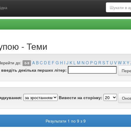
ідка
упою - Теми
Перейти до:
A
B
C
D
E
F
G
H
I
J
K
L
M
N
O
P
Q
R
S
T
U
V
W
X
Y
0-9
 введіть декілька перших літер:
ядкування:
Вивести на сторінку:
Результати 1 по 9 з 9