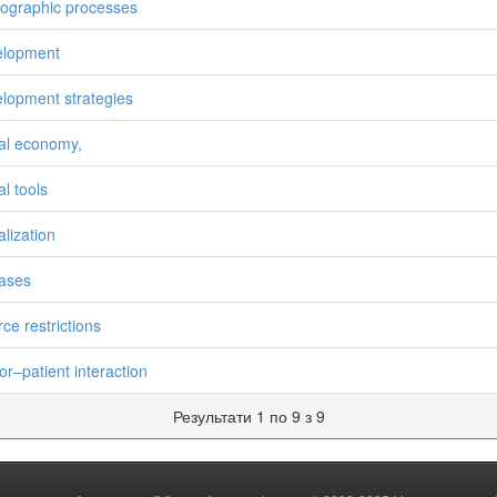
graphic processes
elopment
lopment strategies
tal economy,
al tools
alization
ases
rce restrictions
or–patient interaction
Результати 1 по 9 з 9