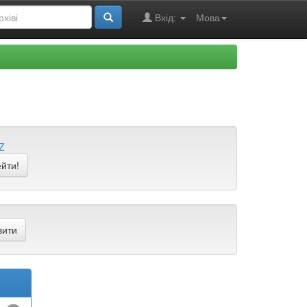
Вхід:
Мова
Z