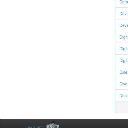
Demo
Dev
Deve
Digi
Digit
Digit
Dise
Divo
Doct
НМВ ДГУ