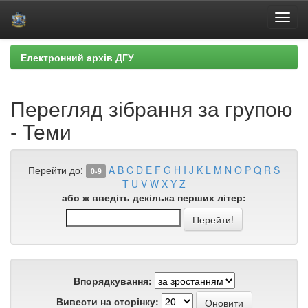
Skip
Електронний архів ДГУ
navigation
Перегляд зібрання за групою
- Теми
Перейти до:
A
B
C
D
E
F
G
H
I
J
K
L
M
N
O
P
Q
R
S
0-9
T
U
V
W
X
Y
Z
або ж введіть декілька перших літер:
Впорядкування:
Вивести на сторінку: