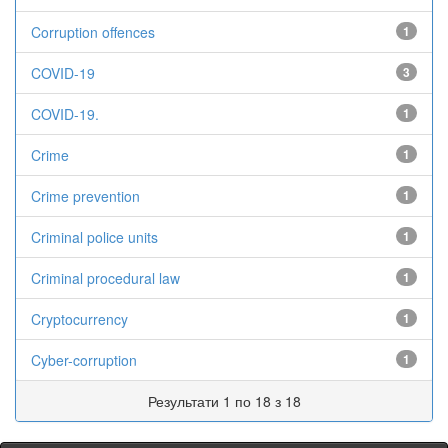
Corruption offences
1
COVID-19
3
COVID-19.
1
Crime
1
Crime prevention
1
Criminal police units
1
Criminal procedural law
1
Cryptocurrency
1
Cyber-corruption
1
Результати 1 по 18 з 18