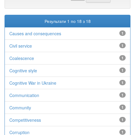
Результати 1 по 18 з 18
Causes and consequences
1
Civil service
1
Coalescence
1
Cognitive style
1
Cognitive War in Ukraine
1
Communication
1
Community
1
Competitiveness
1
Corruption
1