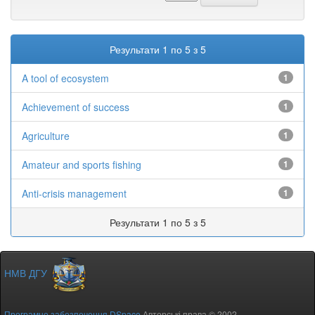
Результати 1 по 5 з 5
A tool of ecosystem
1
Achievement of success
1
Agriculture
1
Amateur and sports fishing
1
Anti-crisis management
1
Результати 1 по 5 з 5
НМВ ДГУ
Програмне забезпечення DSpace
Авторські права © 2002-