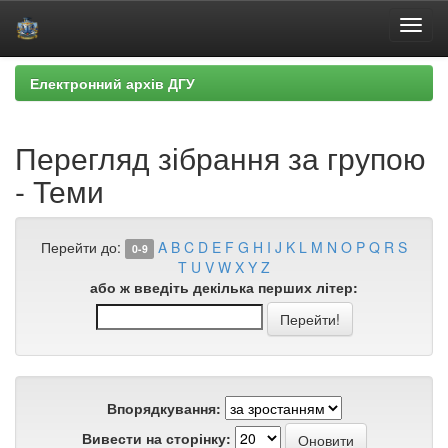
Skip
Електронний архів ДГУ
navigation
Перегляд зібрання за групою
- Теми
Перейти до:
A
B
C
D
E
F
G
H
I
J
K
L
M
N
O
P
Q
R
S
0-9
T
U
V
W
X
Y
Z
або ж введіть декілька перших літер:
Впорядкування:
Вивести на сторінку: